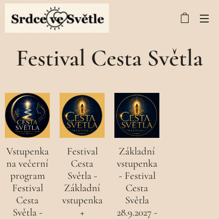
Festival Cesta Světla
Vstupenka
Festival
Základní
na večerní
Cesta
vstupenka
program
Světla -
- Festival
Festival
Základní
Cesta
Cesta
vstupenka
Světla
Světla -
+
28.9.2027 -