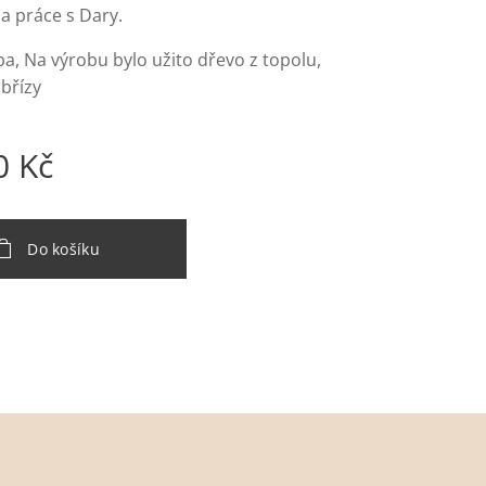
a práce s Dary.
a, Na výrobu bylo užito dřevo z topolu,
z břízy
0
Kč
Do košíku