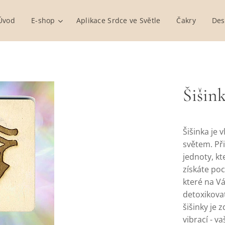
Úvod
E-shop
Aplikace Srdce ve Světle
Čakry
Des
Šišin
Šišinka je 
světem. Při
jednoty, kt
získáte poc
které na V
detoxikovat
šišinky je 
vibrací - v