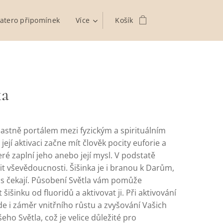
atero připomínek
Více
Košík
ka
vlastně portálem mezi fyzickým a spirituálním
 její aktivaci začne mít člověk pocity euforie a
eré zaplní jeho anebo její mysl. V podstatě
it vševědoucnosti. Šišinka je i branou k Darům,
ás čekají. Působení Světla vám pomůže
 šišinku od fluoridů a aktivovat ji. Při aktivování
zde i záměr vnitřního růstu a zvyšování Vašich
ašeho Světla, což je velice důležité pro