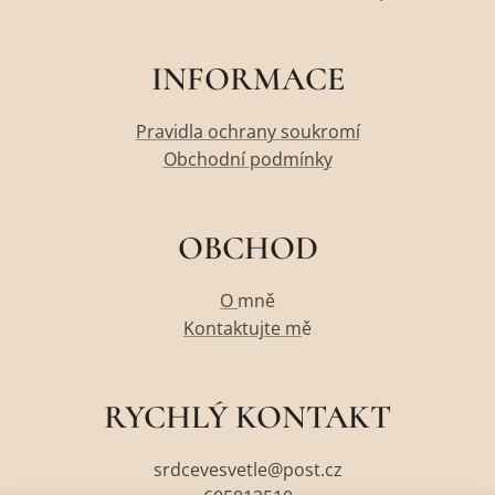
INFORMACE
Pravidla ochrany soukromí
Obchodní podmínky
OBCHOD
O
mně
Kontaktujte m
ě
RYCHLÝ KONTAKT
srdcevesvetle@post.cz